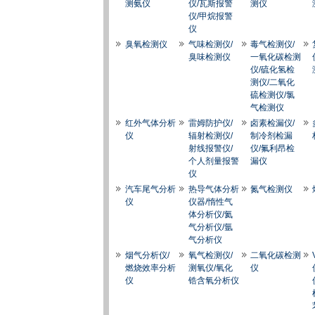
测氨仪
仪/瓦斯报警
测仪
仪/甲烷报警
仪
臭氧检测仪
气味检测仪/
毒气检测仪/
臭味检测仪
一氧化碳检测
仪/硫化氢检
测仪/二氧化
硫检测仪/氯
气检测仪
红外气体分析
雷姆防护仪/
卤素检漏仪/
仪
辐射检测仪/
制冷剂检漏
射线报警仪/
仪/氟利昂检
个人剂量报警
漏仪
仪
汽车尾气分析
热导气体分析
氮气检测仪
仪
仪器/惰性气
体分析仪/氦
气分析仪/氩
气分析仪
烟气分析仪/
氧气检测仪/
二氧化碳检测
燃烧效率分析
测氧仪/氧化
仪
仪
锆含氧分析仪