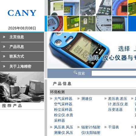
2026年08月08日
主页信息
产品讯息
联系方式
关于上海精密
搜索
环境检测
大气采样器.
测速仪
差压表.差压
空气采样器.
计.差压仪.差
粉尘采样器.
压变送器
粉尘仪.水质
采样器
风压表.风压
辐射计/辐射
干湿表
测量仪.风压
仪/太阳辐射