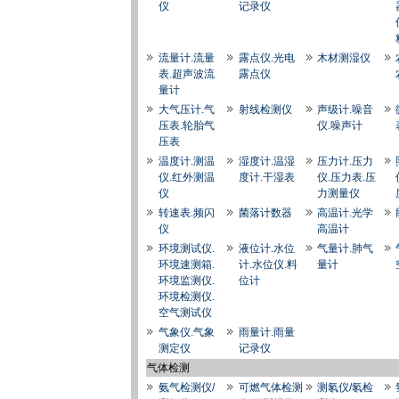
仪
记录仪
流量计.流量
露点仪.光电
木材测湿仪
表.超声波流
露点仪
量计
大气压计.气
射线检测仪
声级计.噪音
压表.轮胎气
仪.噪声计
压表
温度计.测温
湿度计.温湿
压力计.压力
仪.红外测温
度计.干湿表
仪.压力表.压
仪
力测量仪
转速表.频闪
菌落计数器
高温计.光学
仪
高温计
环境测试仪.
液位计.水位
气量计.肺气
环境速测箱.
计.水位仪.料
量计
环境监测仪.
位计
环境检测仪.
空气测试仪
气象仪.气象
雨量计.雨量
测定仪
记录仪
气体检测
氨气检测仪/
可燃气体检测
测氡仪/氡检