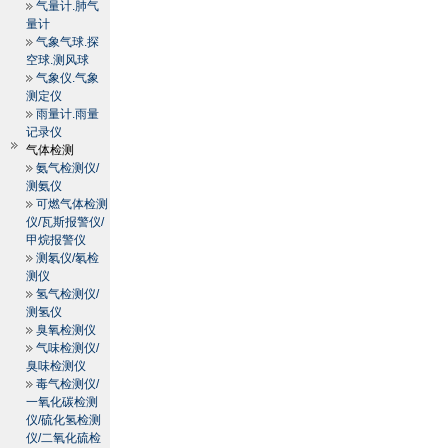
气量计.肺气
量计
气象气球.探
空球.测风球
气象仪.气象
测定仪
雨量计.雨量
记录仪
气体检测
氨气检测仪/
测氨仪
可燃气体检测
仪/瓦斯报警仪/
甲烷报警仪
测氡仪/氡检
测仪
氢气检测仪/
测氢仪
臭氧检测仪
气味检测仪/
臭味检测仪
毒气检测仪/
一氧化碳检测
仪/硫化氢检测
仪/二氧化硫检