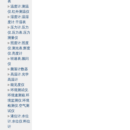
表
温度计.测温
仪.红外测温仪
湿度计.温湿
度计.干湿表
压力计.压力
仪.压力表.压力
测量仪
照度计.照度
仪.测光表.辉度
仪.亮度计
转速表.频闪
仪
菌落计数器
高温计.光学
高温计
能见度仪
环境测试仪.
环境速测箱.环
境监测仪.环境
检测仪.空气测
试仪
液位计.水位
计.水位仪.料位
计