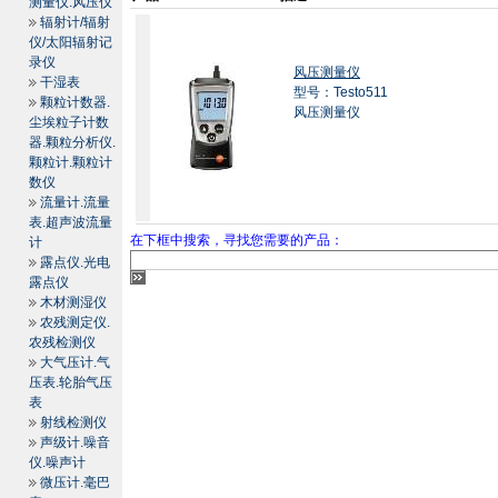
测量仪.风压仪
辐射计/辐射
仪/太阳辐射记
录仪
风压测量仪
干湿表
型号：Testo511
颗粒计数器.
风压测量仪
尘埃粒子计数
器.颗粒分析仪.
颗粒计.颗粒计
数仪
流量计.流量
表.超声波流量
在下框中搜索，寻找您需要的产品：
计
露点仪.光电
露点仪
木材测湿仪
农残测定仪.
农残检测仪
大气压计.气
压表.轮胎气压
表
射线检测仪
声级计.噪音
仪.噪声计
微压计.毫巴