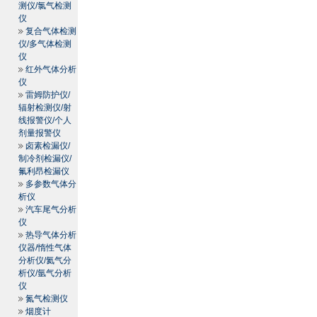
测仪/氯气检测
仪
复合气体检测
仪/多气体检测
仪
红外气体分析
仪
雷姆防护仪/
辐射检测仪/射
线报警仪/个人
剂量报警仪
卤素检漏仪/
制冷剂检漏仪/
氟利昂检漏仪
多参数气体分
析仪
汽车尾气分析
仪
热导气体分析
仪器/惰性气体
分析仪/氦气分
析仪/氩气分析
仪
氮气检测仪
烟度计