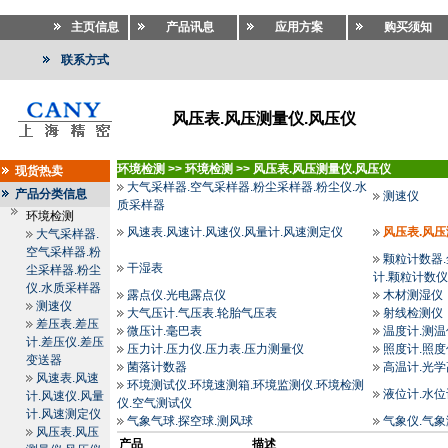
主页信息
产品讯息
应用方案
购买须知
联系方式
风压表.风压测量仪.风压仪
环境检测
>>
环境检测
>>
风压表.风压测量仪.风压仪
现货热卖
大气采样器.空气采样器.粉尘采样器.粉尘仪.水
产品分类信息
测速仪
质采样器
环境检测
风速表.风速计.风速仪.风量计.风速测定仪
风压表.风压
大气采样器.
空气采样器.粉
颗粒计数器.
干湿表
尘采样器.粉尘
计.颗粒计数仪
仪.水质采样器
露点仪.光电露点仪
木材测湿仪
测速仪
大气压计.气压表.轮胎气压表
射线检测仪
差压表.差压
微压计.毫巴表
温度计.测温
计.差压仪.差压
压力计.压力仪.压力表.压力测量仪
照度计.照度
变送器
菌落计数器
高温计.光
风速表.风速
环境测试仪.环境速测箱.环境监测仪.环境检测
液位计.水位
计.风速仪.风量
仪.空气测试仪
计.风速测定仪
气象气球.探空球.测风球
气象仪.气
风压表.风压
产品
描述