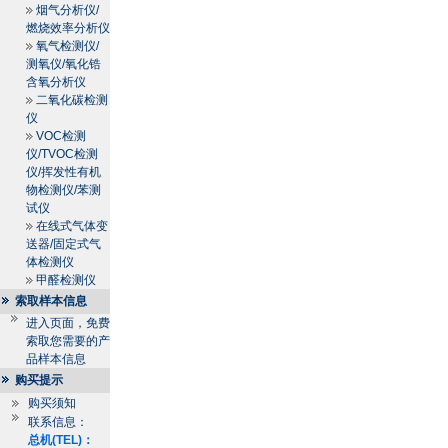
烟气分析仪/
燃烧效率分析仪
氧气检测仪/
测氧仪/氧化锆
含氧分析仪
二氧化碳检测
仪
VOC检测
仪/TVOC检测
仪/挥发性有机
物检测仪/苯测
试仪
在线式气体变
送器/固定式气
体检测仪
甲醛检测仪
索取样本信息
进入页面，免费
索取您需要的产
品样本信息
购买提示
购买须知
联系信息：
总机(TEL)：