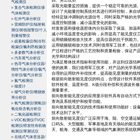
四、突出优势
气检测仪
采取光能量监控措施，提供一个稳定可靠的光源
复合气体检测仪/多
设计了光能量控制系统对其进行闭环控制，来自
气体检测仪
经特定脉冲调制的光源信号，同时采取严格的光
红外气体分析仪
温度控制措施，减小温度变化的影响。
雷姆防护仪/辐射检
对发射器和接收器腔体内分别采取了保温、加温
测仪/射线报警仪/个人
减小环境温度变化的影响，从而提高了能见度仪
剂量报警仪
运用锁频锁相放大技术，提高仪器的抗干扰能力
卤素检漏仪/制冷剂
运用锁频锁相放大技术
,
同时借用军工技术，包括
检漏仪/氟利昂检漏仪
产过程进行严格的工艺控制和质量检验，保证产
多参数气体分析仪
光学和结构设计
汽车尾气分析仪
为满足整体技术指标和使用功能，并达到仪器结
热导气体分析仪器/
便的效果，我们借用军工技术，对产品的光学系
惰性气体分析仪/氦气
合理的运用软件补偿技术，提高能见度测量的线
分析仪/氩气分析仪
根据前向散射能见度仪的特点，合理设计软件系
氮气检测仪
软件校准、温度补偿、
K
值分段补偿和光源波长修
烟度计
测量要求。
烟气分析仪/燃烧效
前向散射能见度仪的应用显示软件具有自动方式
率分析仪
查询及系统维护和校零功能。
氧气检测仪/测氧仪/
前向散射能见度仪的技术指标和使用功能好；设
氧化锆含氧分析仪
技术达到了水平。
二氧化碳检测仪
前向散射能见度仪广泛应用于海、陆、空交通运输
VOC检测仪/TVOC
口码头、大型舰船、军事基地及有关场站的能见
检测仪/挥发性有机物
天、航海、交通及气象等领域的气象测控系统联
检测仪/苯测试仪
在线式气体变送器/