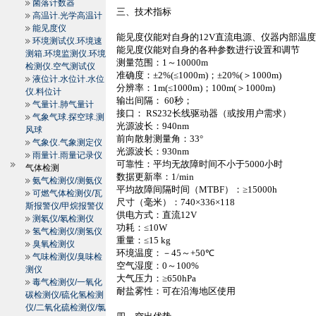
菌落计数器
三、技术指标
高温计.光学高温计
能见度仪
能见度仪能对自身的
12V
直流电源、仪器内部温
环境测试仪.环境速
能见度仪能对自身的各种参数进行设置和调节
测箱.环境监测仪.环境
测量范围：
1
～
10000m
检测仪.空气测试仪
准确度：±
2%(≤
1000m
)
；
±20%(
＞
1000m
)
液位计.水位计.水位
分辨率：
1m
(≤
1000m
)
；
100m
(
＞
1000m
)
仪.料位计
输出间隔：
60
秒；
气量计.肺气量计
接口：
RS232
长线驱动器（或按用户需求）
气象气球.探空球.测
光源波长：
940nm
风球
前向散射测量角：
33°
气象仪.气象测定仪
光源波长：
930nm
雨量计.雨量记录仪
可靠性：平均无故障时间不小于
5000
小时
气体检测
数据更新率：
1/min
氨气检测仪/测氨仪
平均故障间隔时间（
MTBF
）：
≥15000h
可燃气体检测仪/瓦
尺寸（毫米）：
740×336×118
斯报警仪/甲烷报警仪
供电方式：直流
12V
测氡仪/氡检测仪
功耗：≤
10W
氢气检测仪/测氢仪
重量：≤
15 kg
臭氧检测仪
环境温度：－
45
～
+
50℃
气味检测仪/臭味检
空气湿度：
0
～
100%
测仪
大气压力：≥
650hPa
毒气检测仪/一氧化
耐盐雾性：可在沿海地区使用
碳检测仪/硫化氢检测
仪/二氧化硫检测仪/氯