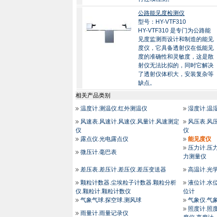
公路能见度检测仪
型号：HY-VTF310
HY-VTF310 是专门为公路能
见度监测而设计和制造的能见
度仪，它具备透射仪在低能见
度的准确性和灵敏度，这是散
射仪无法比拟的，同时它解决
了透射仪体积大，安装复杂等
缺点。
相关产品类别
温度计.测温仪.红外测温仪
湿度计.温
风速表.风速计.风速仪.风量计.风速测定
风压表.风
仪
仪
露点仪.光电露点仪
能见度仪
压力计.压力
微压计.毫巴表
力测量仪
差压表.差压计.差压仪.差压变送器
高温计.光
颗粒计数器.尘埃粒子计数器.颗粒分析
液位计.水位
仪.颗粒计.颗粒计数仪
位计
气象气球.探空球.测风球
气象仪.气
照度计.照度
雨量计.雨量记录仪