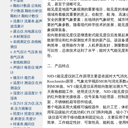
干湿表
见，甚至于清晰可见。
颗粒计数器.尘埃粒
能见度是地面气象观测的重要项目，能见度的准
子计数器.颗粒分析仪.
领域有着极其重要的意义。在航空、航 海、高速
颗粒计.颗粒计数仪
安全的重要气象要素；在地球的气象研究、城市
流量计.流量表.超声
要的气象参数。随着现代科学技术的发展，能见
波流量计
象保障装备。
露点仪.光电露点仪
前向散射能见度仪是继透射式能见度仪后发展起
木材测湿仪
散射理论和红外探测技术开发的新产品。该设备
农残测定仪.农残检
构简单，使用操作方便，人机界面友好，测量数
测仪
可比性，总体技术达到了水平；能对大气能见度
大气压计.气压表.轮
告。
胎气压表
射线检测仪
二、产品特点
声级计.噪音仪.噪声
计
NJD-1
能见度仪的工作原理主要是依据对大气消光
微压计.毫巴表
Koschmider
原理，气象光学视距
MOR
与消光系数
温度计.测温仪.红外
到
MOR
值。
WT-1
能见度仪采用前向散射法测大气
测温仪
天夜晚都能工作、使用灵活方便。
NJD-1
能见度
湿度计.温湿度计.干
的红外散射光接收器，信号采集与处理器，控制
湿表
架，不锈钢机箱等部件组成。
压力计.压力仪.压力
整个电路采用大规模可编程器件、贴片工艺，体
表.压力测量仪
用军品级贴片式低功耗
CPLD
门阵列电路，缩小了
照度计.照度仪.测光
该仪器可用于移动载体和固定站点，主要应用于
表.辉度仪.亮度计
简单、工作稳定性好、可靠性高、能耗低 ，使用
转速表.频闪仪