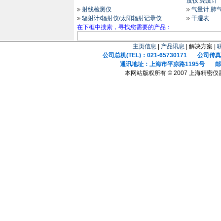
度仪.亮度计
射线检测仪
气量计.肺
辐射计/辐射仪/太阳辐射记录仪
干湿表
在下框中搜索，寻找您需要的产品：
主页信息
|
产品讯息
| 解决方案 |
公司总机(TEL)：021-65730171 公司传真(F
通讯地址：上海市平凉路1195号 邮政
本网站版权所有 © 2007 上海精密