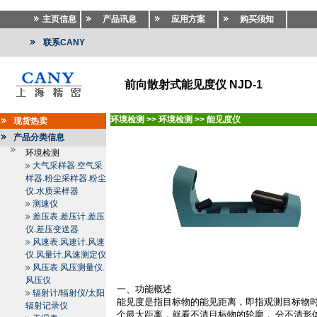
主页信息
产品讯息
应用方案
购买须知
联系CANY
前向散射式能见度仪 NJD-1
环境检测
>>
环境检测
>>
能见度仪
现货热卖
产品分类信息
环境检测
大气采样器.空气采
样器.粉尘采样器.粉尘
仪.水质采样器
测速仪
差压表.差压计.差压
仪.差压变送器
风速表.风速计.风速
仪.风量计.风速测定仪
风压表.风压测量仪.
风压仪
一、功能概述
辐射计/辐射仪/太阳
能见度是指目标物的能见距离，即指观测目标物
辐射记录仪
个最大距离，就看不清目标物的轮廓， 分不清形