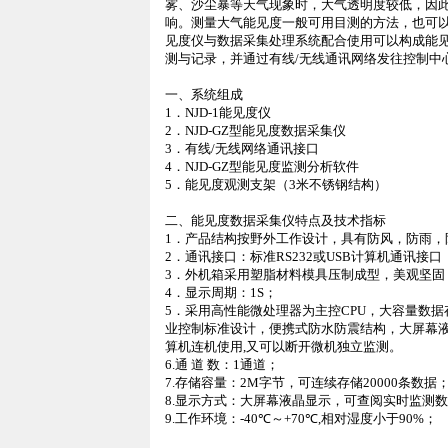
雾、沙尘暴等天气现象时，大气透明度较低，因
响。测量大气能见度一般可用目测的方法，也可
见度仪与数据采集处理系统配合使用可以构成能
测与记录，并通过有线
/
无线通讯网络发往控制中
一、系统组成
1
．
NJD-1
能见度仪
2
．
NJD-GZ
型能见度数据采集仪
3
．有线
/
无线网络通讯接口
4
．
NJD-GZ
型能见度监测分析软件
5
．能见度观测支架（
3
米
不锈钢结构）
二、能见度数据采集仪特点及技术指标
1
．产品结构按野外工作设计，具有防风，防雨，
2
．通讯接口：标准
RS232
或
USB
计算机通讯接口
3
．外机箱采用塑脂材料模具压制成型，美观坚固
4
．显示周期：
1S
；
5
．采用高性能微处理器为主控
CPU
，大容量数据
业控制标准设计，便携式防水防震结构，大屏幕
算机连机使用
,
又可以断开微机独立监测。
6.
通 道 数：
1
通道；
7.
存储容量：
2M
字节，可连续存储
20000
条数据
8.
显示方式：大屏幕液晶显示，可查阅实时监测
9.
工作环境：
-40℃
～
+
70℃
,
相对湿度小于
90%
；