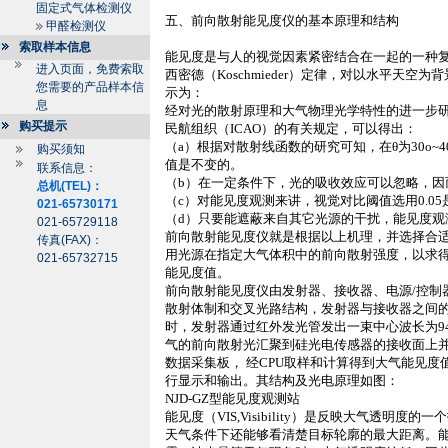
固定式气体检测仪
五、前向散射能见度仪的基本原理和结构
甲醛检测仪
索取样本信息
能见度是与人的视觉因素紧密结合在一起的一种
进入页面，免费索取
西密德（
Koschmieder
）定律，对以水平天空为背
您需要的产品样本信
示为：
息
经对光的散射原理和大气物理光学特性的进一步
购买提示
民航组织（
ICAO
）的有关规定，可以得出：
（
a
）根据对散射线函数的研究可知，在
θ
为
30o~4
购买须知
值是不变的。
联系信息：
（
b
）在一定条件下，光的吸收效应可以忽略，因
总机(TEL)：
（
c
）对能见度观测来讲，视觉对比阈值选用
0.05
021-65730171
（
d
）只要能遮蔽来自其它光源的干扰，能见度观
021-65729118
前向散射能见度仪就是根据以上机理，并选择合
传真(FAX)：
用光源在指定大气体积中的前向散射强度，以求
021-65732715
能见度值。
前向散射能见度仪由发射器、接收器、电源
/
控制
散射体制和交叉光路结构，发射器与接收器之间
时，发射器通过红外发光管发出一束中心波长为
9
气的前向散射光汇聚到硅光电传感器的接收面上
数据采集板， 经
CPU
取样和计算得到大气能见度
行显示和输出。其结构及光电原理如图：
NJD-GZ
型能见度观测站
能见度（
VIS,Visibility
）是反映大气透明度的一个
天气条件下还能够看清楚目标轮廓的最大距离。