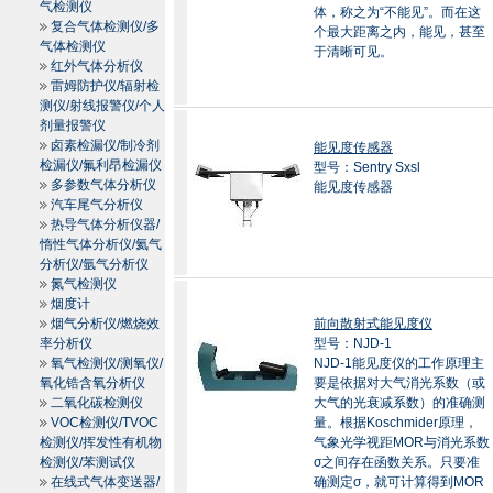
气检测仪
体，称之为“不能见”。而在这
复合气体检测仪/多
个最大距离之内，能见，甚至
气体检测仪
于清晰可见。
红外气体分析仪
雷姆防护仪/辐射检
测仪/射线报警仪/个人
剂量报警仪
卤素检漏仪/制冷剂
能见度传感器
检漏仪/氟利昂检漏仪
型号：Sentry Sxsl
多参数气体分析仪
能见度传感器
汽车尾气分析仪
热导气体分析仪器/
惰性气体分析仪/氦气
分析仪/氩气分析仪
氮气检测仪
烟度计
烟气分析仪/燃烧效
前向散射式能见度仪
率分析仪
型号：NJD-1
氧气检测仪/测氧仪/
NJD-1能见度仪的工作原理主
氧化锆含氧分析仪
要是依据对大气消光系数（或
二氧化碳检测仪
大气的光衰减系数）的准确测
VOC检测仪/TVOC
量。根据Koschmider原理，
检测仪/挥发性有机物
气象光学视距MOR与消光系数
检测仪/苯测试仪
σ之间存在函数关系。只要准
在线式气体变送器/
确测定σ，就可计算得到MOR