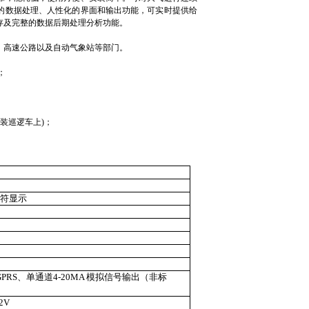
的数据处理、人性化的界面和输出功能，可实时提供给
存及完整的数据后期处理分析功能。
、高速公路以及自动气象站等部门。
；
安装巡逻车上
)
；
字符显示
GPRS
、单通道
4-20MA
模拟信号输出（非标
2V