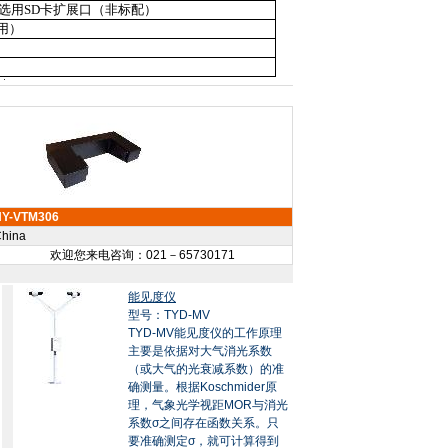
选用
SD
卡扩展口（非标配）
用）
HY-VTM306
hina
欢迎您来电咨询：021－65730171
能见度仪
型号：TYD-MV
TYD-MV能见度仪的工作原理
主要是依据对大气消光系数
（或大气的光衰减系数）的准
确测量。根据Koschmider原
理，气象光学视距MOR与消光
系数σ之间存在函数关系。只
要准确测定σ，就可计算得到