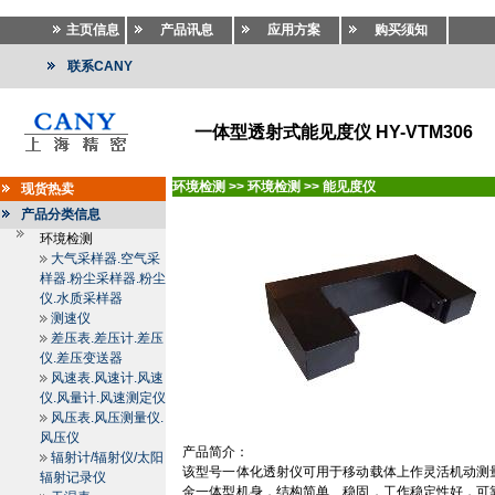
主页信息
产品讯息
应用方案
购买须知
联系CANY
一体型透射式能见度仪 HY-VTM306
环境检测
>>
环境检测
>>
能见度仪
现货热卖
产品分类信息
环境检测
大气采样器.空气采
样器.粉尘采样器.粉尘
仪.水质采样器
测速仪
差压表.差压计.差压
仪.差压变送器
风速表.风速计.风速
仪.风量计.风速测定仪
风压表.风压测量仪.
风压仪
产品简介：
辐射计/辐射仪/太阳
该型号一体化透射仪可用于移动载体上作灵活机动测
辐射记录仪
金一体型机身，结构简单、稳固，工作稳定性好，可