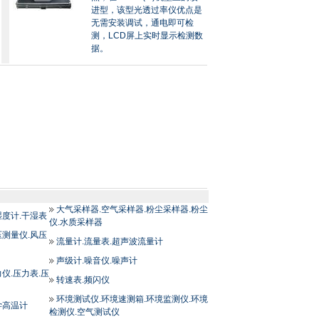
进型，该型光透过率仪优点是
无需安装调试，通电即可检
测，LCD屏上实时显示检测数
据。
大气采样器.空气采样器.粉尘采样器.粉尘
湿度计.干湿表
仪.水质采样器
压测量仪.风压
流量计.流量表.超声波流量计
声级计.噪音仪.噪声计
仪.压力表.压
转速表.频闪仪
环境测试仪.环境速测箱.环境监测仪.环境
学高温计
检测仪.空气测试仪