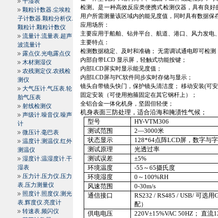
干湿表
检测。是一种高效反应类便携式检测仪器，具有良好
颗粒计数器.尘埃粒
用户所需测量该区域内的能见度值，同时具有数据保
子计数器.颗粒分析仪.
应用场所：
颗粒计.颗粒计数仪
主要应用于船舶、钻井平台、航道、港口、风力发电
流量计.流量表.超声
主要特点：
波流量计
检测数据稳定、及时和准确； 无需调试通电即可检测
露点仪.光电露点仪
内部自带
LCD
显示屏，轻触式功能按键；
木材测湿仪
内部
LCD
屏实时显示能见度值；
农残测定仪.农残检
内部
LCD
屏与
PC
软件同步实时存储与显示；
测仪
镜头自带镜头快门，保护镜头清洁度； 移动安装
(
可
大气压计.气压表.轮
固定安装（可使用抱箍固定在其它钢杆上）；
胎气压表
全铝合金一体化机身，坚固但轻便；
射线检测仪
机身表面三防处理，适合沿海和腌渍性气候；
声级计.噪音仪.噪声
型号
HY-VTM306
计
测试范围
2
—
3000
米
微压计.毫巴表
状态显示
128*64
点阵
LCD
屏，数字与
温度计.测温仪.红外
测试原理
光透过率
测温仪
测试误差
±
5%
湿度计.温湿度计.干
湿表
环境温度
-55
～
65
摄氏度
压力计.压力仪.压力
环境湿度
0
～
100%RH
表.压力测量仪
风速范围
0
-30m
/s
照度计.照度仪.测光
通信接口
RS232 / RS485 / USB/
可选用
表.辉度仪.亮度计
配）
转速表.频闪仪
供电电压
220V
±
15%VAC 50HZ
； 直流
1