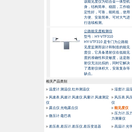
该能见度仪为铝合金一体型机
身，结构简单、稳固，工作稳
定性好，可靠，能耗低，使用
方便、安装简单。可对大气进
行连续检测。
公路能见度检测仪
型号：HY-VTF310
HY-VTF310 是专门为公路能
见度监测而设计和制造的能见
度仪，它具备透射仪在低能见
度的准确性和灵敏度，这是散
射仪无法比拟的，同时它解决
了透射仪体积大，安装复杂等
缺点。
相关产品类别
温度计.测温仪.红外测温仪
湿度计.温
风速表.风速计.风速仪.风量计.风速测定
风压表.风
仪
仪
露点仪.光电露点仪
能见度仪
压力计.压力
微压计.毫巴表
力测量仪
差压表.差压计.差压仪.差压变送器
高温计.光