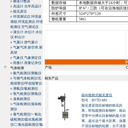
菌落计数器
数据存储
本地数据存储大于
24
小时；可
高温计.光学高温计
防护等级
IP 67 /
三防（可在沿海地区使
能见度仪
外形尺寸
524*270*120
环境测试仪.环境速
整机重量
5KG
测箱.环境监测仪.环境
检测仪.空气测试仪
液位计.水位计.水位
仪.料位计
气量计.肺气量计
气象气球.探空球.测
风球
气象仪.气象测定仪
雨量计.雨量记录仪
产地
C
气体检测
氨气检测仪/测氨仪
可燃气体检测仪/瓦
相关产品
斯报警仪/甲烷报警仪
测氡仪/氡检测仪
氢气检测仪/测氢仪
前向散射式能见度仪
臭氧检测仪
型号：BYTD-MV
气味检测仪/臭味检
能见度是指目标物的能见距
测仪
离，即指观测目标物时，能从
毒气检测仪/一氧化
背景中分辨出目标物的最大距
碳检测仪/硫化氢检测
离。超出这个最大距离，就看
仪/二氧化硫检测仪/氯
不清目标物的轮廓，分不清形