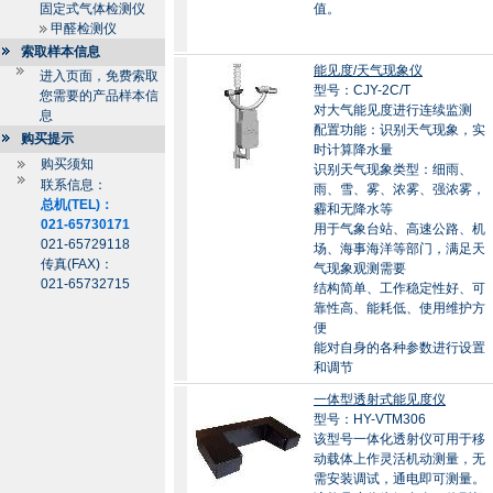
固定式气体检测仪
值。
甲醛检测仪
索取样本信息
能见度/天气现象仪
进入页面，免费索取
型号：CJY-2C/T
您需要的产品样本信
对大气能见度进行连续监测
息
配置功能：识别天气现象，实
购买提示
时计算降水量
购买须知
识别天气现象类型：细雨、
联系信息：
雨、雪、雾、浓雾、强浓雾，
总机(TEL)：
霾和无降水等
021-65730171
用于气象台站、高速公路、机
021-65729118
场、海事海洋等部门，满足天
传真(FAX)：
气现象观测需要
021-65732715
结构简单、工作稳定性好、可
靠性高、能耗低、使用维护方
便
能对自身的各种参数进行设置
和调节
一体型透射式能见度仪
型号：HY-VTM306
该型号一体化透射仪可用于移
动载体上作灵活机动测量，无
需安装调试，通电即可测量。