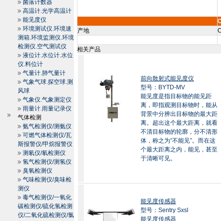
菌落计数器
高温计.光学高温计
能见度仪
环境测试仪.环境速
产地
C
测箱.环境监测仪.环境
检测仪.空气测试仪
相关产品
液位计.水位计.水位
仪.料位计
气量计.肺气量计
前向散射式能见度仪
气象气球.探空球.测
型号：BYTD-MV
风球
能见度是指目标物的能见距
气象仪.气象测定仪
离，即指观测目标物时，能从
雨量计.雨量记录仪
背景中分辨出目标物的最大距
气体检测
离。超出这个最大距离，就看
氨气检测仪/测氨仪
不清目标物的轮廓，分不清形
可燃气体检测仪/瓦
体，称之为“不能见”。而在这
斯报警仪/甲烷报警仪
个最大距离之内，能见，甚至
测氡仪/氡检测仪
于清晰可见。
氢气检测仪/测氢仪
臭氧检测仪
气味检测仪/臭味检
测仪
毒气检测仪/一氧化
能见度传感器
碳检测仪/硫化氢检测
型号：Sentry Sxsl
仪/二氧化硫检测仪/氯
能见度传感器