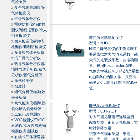
气检测仪
复合气体检测仪/多
气体检测仪
红外气体分析仪
雷姆防护仪/辐射检
测仪/射线报警仪/个人
剂量报警仪
前向散射式能见度仪
卤素检漏仪/制冷剂
型号：NJD-1
检漏仪/氟利昂检漏仪
NJD-1能见度仪的工作原理主
多参数气体分析仪
要是依据对大气消光系数（或
汽车尾气分析仪
大气的光衰减系数）的准确测
热导气体分析仪器/
量。根据Koschmider原理，
惰性气体分析仪/氦气
气象光学视距MOR与消光系数
分析仪/氩气分析仪
σ之间存在函数关系。只要准
氮气检测仪
确测定σ，就可计算得到MOR
烟度计
值。
烟气分析仪/燃烧效
率分析仪
氧气检测仪/测氧仪/
能见度/天气现象仪
氧化锆含氧分析仪
型号：CJY-2C/T
二氧化碳检测仪
对大气能见度进行连续监测
VOC检测仪/TVOC
配置功能：识别天气现象，实
检测仪/挥发性有机物
时计算降水量
检测仪/苯测试仪
识别天气现象类型：细雨、
在线式气体变送器/
雨、雪、雾、浓雾、强浓雾，