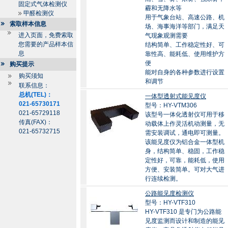
固定式气体检测仪
霾和无降水等
甲醛检测仪
用于气象台站、高速公路、机
索取样本信息
场、海事海洋等部门，满足天
进入页面，免费索取
气现象观测需要
您需要的产品样本信
结构简单、工作稳定性好、可
息
靠性高、能耗低、使用维护方
便
购买提示
能对自身的各种参数进行设置
购买须知
和调节
联系信息：
总机(TEL)：
一体型透射式能见度仪
021-65730171
型号：HY-VTM306
021-65729118
该型号一体化透射仪可用于移
传真(FAX)：
动载体上作灵活机动测量，无
021-65732715
需安装调试，通电即可测量。
该能见度仪为铝合金一体型机
身，结构简单、稳固，工作稳
定性好，可靠，能耗低，使用
方便、安装简单。可对大气进
行连续检测。
公路能见度检测仪
型号：HY-VTF310
HY-VTF310 是专门为公路能
见度监测而设计和制造的能见