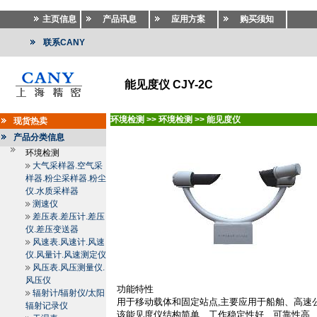
主页信息
产品讯息
应用方案
购买须知
联系CANY
能见度仪 CJY-2C
环境检测
>>
环境检测
>>
能见度仪
现货热卖
产品分类信息
环境检测
大气采样器.空气采
样器.粉尘采样器.粉尘
仪.水质采样器
测速仪
差压表.差压计.差压
仪.差压变送器
风速表.风速计.风速
仪.风量计.风速测定仪
风压表.风压测量仪.
风压仪
功能特性
辐射计/辐射仪/太阳
用于移动载体和固定站点
,
主要应用于船舶、高速
辐射记录仪
该能见度仪结构简单、工作稳定性好、可靠性高