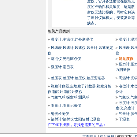
度仪，它具备透射仪在低能见
度的准确性和灵敏度，这是散
射仪无法比拟的，同时它解决
了透射仪体积大，安装复杂等
缺点。
相关产品类别
温度计.测温仪.红外测温仪
湿度计.温
风速表.风速计.风速仪.风量计.风速测定
风压表.风
仪
仪
露点仪.光电露点仪
能见度仪
压力计.压力
微压计.毫巴表
力测量仪
差压表.差压计.差压仪.差压变送器
高温计.光
颗粒计数器.尘埃粒子计数器.颗粒分析
液位计.水位
仪.颗粒计.颗粒计数仪
位计
气象气球.探空球.测风球
气象仪.气
照度计.照度
雨量计.雨量记录仪
度仪.亮度计
射线检测仪
气量计.肺
辐射计/辐射仪/太阳辐射记录仪
干湿表
在下框中搜索，寻找您需要的产品：
主页信息
|
产品讯息
| 解决方案 |