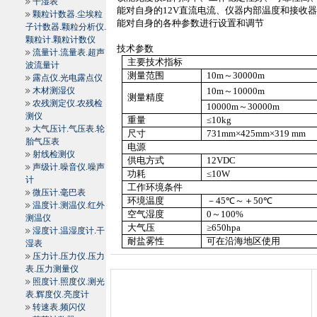
干湿表
能对自身的
12V
直流电流、仪器内部温度和接收
颗粒计数器.尘埃粒
能对自身的各种参数进行设置和调节
子计数器.颗粒分析仪.
颗粒计.颗粒计数仪
技术参数
流量计.流量表.超声
主要技术指标
波流量计
测量范围
10m
～
30000m
露点仪.光电露点仪
木材测湿仪
10m
～
10000m
测量精度
农残测定仪.农残检
10000m
～
30000m
测仪
重量
≤
10kg
大气压计.气压表.轮
尺寸
731mm
×
425mm
×
319 mm
胎气压表
电源
射线检测仪
供电方式
12VDC
声级计.噪音仪.噪声
功耗
≤
10W
计
工作环境条件
微压计.毫巴表
环境温度
－
45
℃～＋
50
℃
温度计.测温仪.红外
空气湿度
0
～
100%
测温仪
大气压
≥
650hpa
湿度计.温湿度计.干
耐盐雾性
可在沿海地区使用
湿表
压力计.压力仪.压力
表.压力测量仪
照度计.照度仪.测光
表.辉度仪.亮度计
转速表.频闪仪